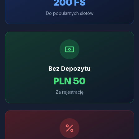
200 FS
Do popularnych slotów
Bez Depozytu
PLN 50
Za rejestrację